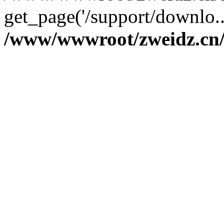
get_page('/support/downlo..
/www/wwwroot/zweidz.c