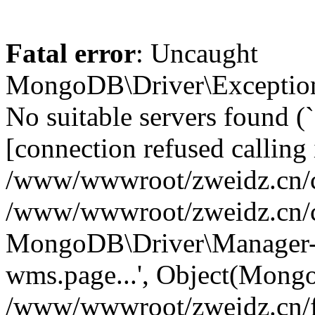
Fatal error
: Uncaught
MongoDB\Driver\Exception
No suitable servers found (
[connection refused calling 
/www/wwwroot/zweidz.cn/c
/www/wwwroot/zweidz.cn/
MongoDB\Driver\Manager->
wms.page...', Object(Mong
/www/wwwroot/zweidz.cn/f