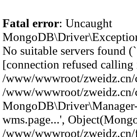
Fatal error
: Uncaught
MongoDB\Driver\Exception
No suitable servers found (
[connection refused calling 
/www/wwwroot/zweidz.cn/c
/www/wwwroot/zweidz.cn/
MongoDB\Driver\Manager->
wms.page...', Object(Mong
/www/wwwroot/zweidz.cn/f