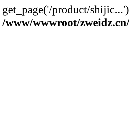
get_page('/product/shijic...
/www/wwwroot/zweidz.c