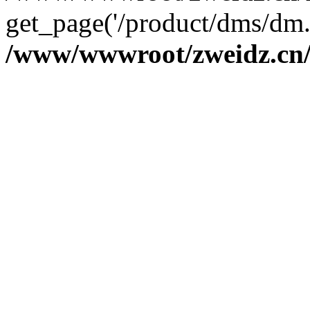
get_page('/product/dms/dm.
/www/wwwroot/zweidz.c