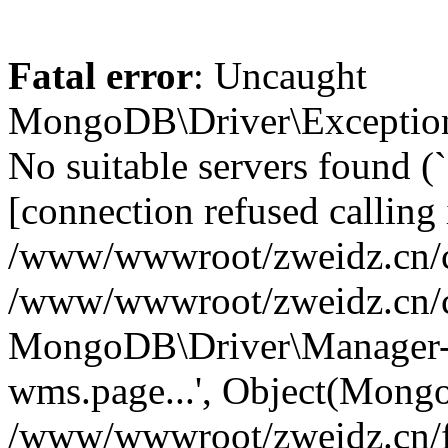
Fatal error
: Uncaught
MongoDB\Driver\Exception
No suitable servers found (
[connection refused calling 
/www/wwwroot/zweidz.cn/c
/www/wwwroot/zweidz.cn/
MongoDB\Driver\Manager->
wms.page...', Object(Mong
/www/wwwroot/zweidz.cn/f