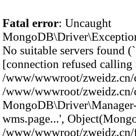
Fatal error
: Uncaught
MongoDB\Driver\Exception
No suitable servers found (
[connection refused calling 
/www/wwwroot/zweidz.cn/c
/www/wwwroot/zweidz.cn/
MongoDB\Driver\Manager->
wms.page...', Object(Mong
/www/wwwroot/zweidz.cn/f