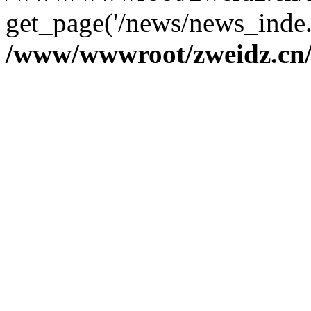
get_page('/news/news_inde.
/www/wwwroot/zweidz.c